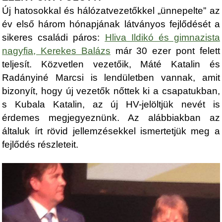
Új hatosokkal és hálózatvezetőkkel „ünnepelte” az
év első három hónapjának látványos fejlődését a
sikeres családi páros:
Hliva Ildikó és gimnazista
nagyfia, Kerekes Balázs
már 30 ezer pont felett
teljesít. Közvetlen vezetőik, Máté Katalin és
Radányiné Marcsi is lendületben vannak, amit
bizonyít, hogy új vezetők nőttek ki a csapatukban,
s Kubala Katalin, az új HV-jelöltjük nevét is
érdemes megjegyeznünk. Az alábbiakban az
általuk írt rövid jellemzésekkel ismertetjük meg a
fejlődés részleteit.