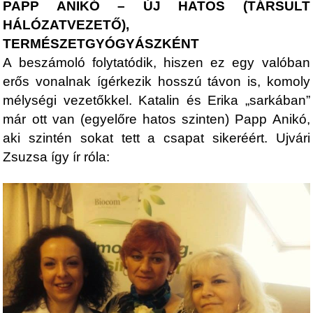
PAPP ANIKÓ
– ÚJ HATOS (TÁRSULT
HÁLÓZATVEZETŐ),
TERMÉSZETGYÓGYÁSZKÉNT
A beszámoló folytatódik, hiszen ez egy valóban
erős vonalnak ígérkezik hosszú távon is, komoly
mélységi vezetőkkel. Katalin és Erika „sarkában”
már ott van (egyelőre hatos szinten) Papp Anikó,
aki szintén sokat tett a csapat sikeréért. Ujvári
Zsuzsa így ír róla: