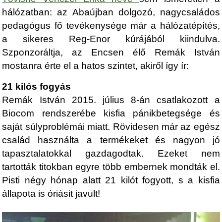
hálózatban: az Abaújban dolgozó, nagycsaládos
pedagógus fő tevékenysége már a hálózatépítés,
a sikeres Reg-Enor kúrájából kiindulva.
Szponzoráltja, az Encsen élő Remák István
mostanra érte el a hatos szintet, akiről így ír:
21 kilós fogyás
Remák István 2015. július 8-án csatlakozott a
Biocom rendszerébe kisfia pánikbetegsége és
saját súlyproblémái miatt. Rövidesen már az egész
család használta a termékeket és nagyon jó
tapasztalatokkal gazdagodtak. Ezeket nem
tartották titokban egyre több embernek mondták el.
Pisti négy hónap alatt 21 kilót fogyott, s a kisfia
állapota is óriásit javult!