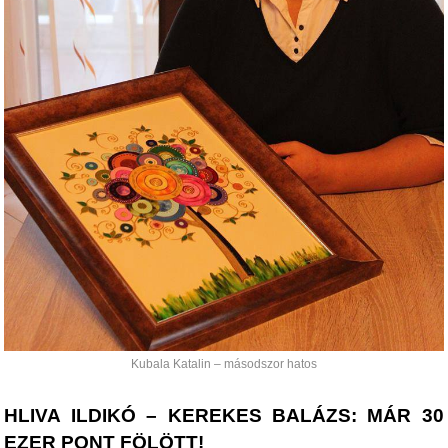
Kubala Katalin – másodszor hatos
HLIVA ILDIKÓ – KEREKES BALÁZS: MÁR 30
EZER PONT FÖLÖTT!