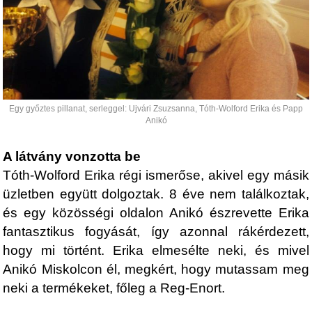
Egy győztes pillanat, serleggel: Ujvári Zsuzsanna, Tóth-Wolford Erika és Papp
Anikó
A látvány vonzotta be
Tóth-Wolford Erika régi ismerőse, akivel egy másik
üzletben együtt dolgoztak. 8 éve nem találkoztak,
és egy közösségi oldalon Anikó észrevette Erika
fantasztikus fogyását, így azonnal rákérdezett,
hogy mi történt. Erika elmesélte neki, és mivel
Anikó Miskolcon él, megkért, hogy mutassam meg
neki a termékeket, főleg a Reg-Enort.