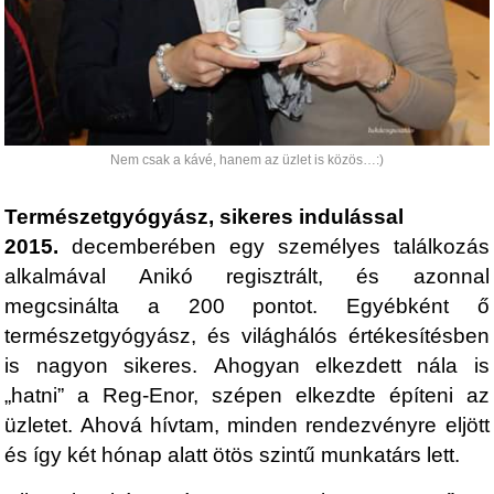
Nem csak a kávé, hanem az üzlet is közös…:)
Természetgyógyász, sikeres indulással
2015.
decemberében egy személyes találkozás
alkalmával Anikó regisztrált, és azonnal
megcsinálta a 200 pontot. Egyébként ő
természetgyógyász, és világhálós értékesítésben
is nagyon sikeres. Ahogyan elkezdett nála is
„hatni” a Reg-Enor, szépen elkezdte építeni az
üzletet. Ahová hívtam, minden rendezvényre eljött
és így két hónap alatt ötös szintű munkatárs lett.