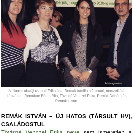
A sikeres abaúji csapat! Erika és a Remák-família a februári, nemzetközi
képzésen: Remákné Béres Rita, Tövisné Venczel Erika, Remák Debóra és
Remák István.
REMÁK ISTVÁN – ÚJ HATOS (TÁRSULT HV),
CSALÁDOSTUL
Tövisné Venczel Erika neve
sem ismeretlen a