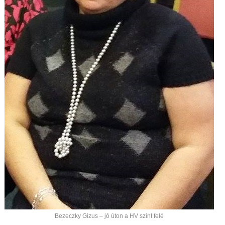
Bezeczky Gizus – jó úton a HV szint felé