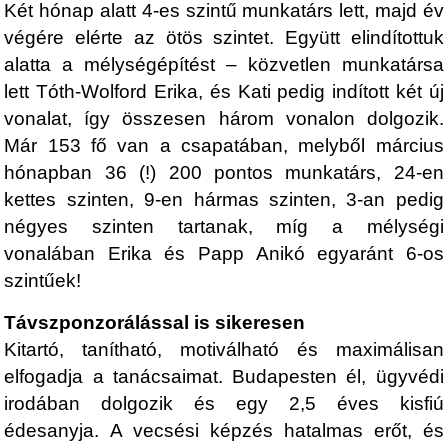
Két hónap alatt 4-es szintű munkatárs lett, majd év
végére elérte az ötös szintet. Együtt elindítottuk
alatta a mélységépítést – közvetlen munkatársa
lett Tóth-Wolford Erika, és Kati pedig indított két új
vonalat, így összesen három vonalon dolgozik.
Már 153 fő van a csapatában, melyből március
hónapban 36 (!) 200 pontos munkatárs, 24-en
kettes szinten, 9-en hármas szinten, 3-an pedig
négyes szinten tartanak, míg a mélységi
vonalában Erika és Papp Anikó egyaránt 6-os
szintűek!
Távszponzorálással is sikeresen
Kitartó, tanítható, motiválható és maximálisan
elfogadja a tanácsaimat. Budapesten él, ügyvédi
irodában dolgozik és egy 2,5 éves kisfiú
édesanyja. A vecsési képzés hatalmas erőt, és