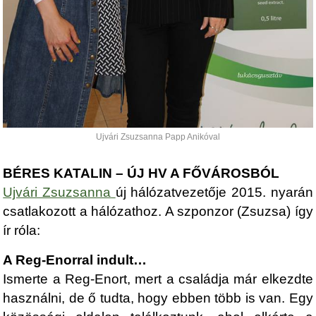
Ujvári Zsuzsanna Papp Anikóval
BÉRES KATALIN – ÚJ HV A FŐVÁROSBÓL
Ujvári Zsuzsanna
új hálózatvezetője 2015. nyarán
csatlakozott a hálózathoz. A szponzor (Zsuzsa) így
ír róla:
A Reg-Enorral indult…
Ismerte a Reg-Enort, mert a családja már elkezdte
használni, de ő tudta, hogy ebben több is van. Egy