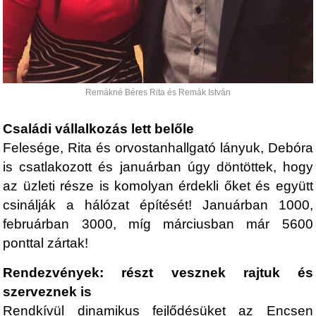
Remákné Béres Rita és Remák István
Családi vállalkozás lett belőle
Felesége, Rita és orvostanhallgató lányuk, Debóra
is csatlakozott és januárban úgy döntöttek, hogy
az üzleti része is komolyan érdekli őket és együtt
csinálják a hálózat építését! Januárban 1000,
februárban 3000, míg márciusban már 5600
ponttal zártak!
Rendezvények: részt vesznek rajtuk és
szerveznek is
Rendkívül dinamikus fejlődésüket az Encsen