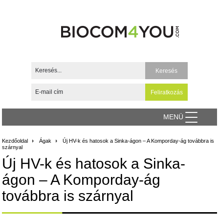
MENÜ
Kezdőoldal
Ágak
Új HV-k és hatosok a Sinka-ágon – A Komporday-ág továbbra is
szárnyal
Új HV-k és hatosok a Sinka-
ágon – A Komporday-ág
továbbra is szárnyal