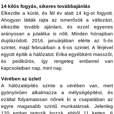
14 kilós fogyás, sikeres továbbajánlás
Elkezdte a kúrát, és fél év alatt 14 kg-ot fogyott.
Ahogyan látták rajta az ismerősök a változást,
elkezdte tovább ajánlani, és ezzel egyenes
arányosan a jutaléka is nőtt. Minden hónapban
duplázódott. 2016. januárjában elérte az 5-ös
szintet, majd februárban a 6-os szintet. A férjével
együtt építik a hálózatot. Erika egyébként masszőr,
és pedikűrös, így rengeteg emberrel van
kapcsolatban nap, mint nap.
Vérében az üzlet!
A hálózatépítés szinte a vérében van, mert
gyönyörűen alkalmazza a mélységépítést, és
ezáltal folyamatosan nőnek ki a csapatában az
egyre magasabb szintű munkatársak. Jelenleg
120 ember tartozik hozzá, ebből 11 kettes, 6