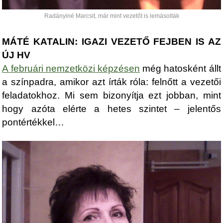
Radányiné Marcsit, már mint vezetőt is lemásolták
MÁTÉ KATALIN: IGAZI VEZETŐ FEJBEN IS AZ
ÚJ HV
A februári nemzetközi képzésen
még hatosként állt
a színpadra, amikor azt írták róla: felnőtt a vezetői
feladatokhoz. Mi sem bizonyítja ezt jobban, mint
hogy azóta elérte a hetes szintet – jelentős
pontértékkel…