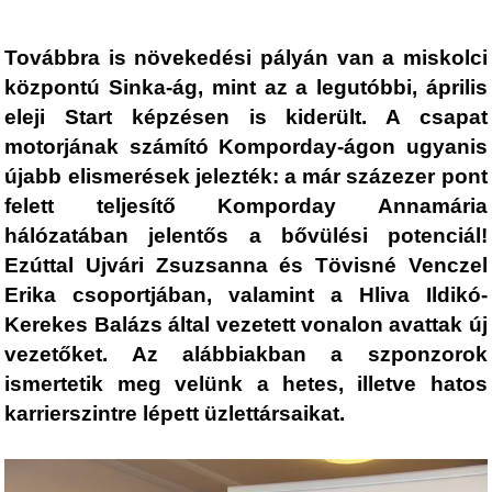
Továbbra is növekedési pályán van a miskolci
központú Sinka-ág, mint az a legutóbbi, április
eleji Start képzésen is kiderült. A csapat
motorjának számító Komporday-ágon ugyanis
újabb elismerések jelezték: a már százezer pont
felett teljesítő Komporday Annamária
hálózatában jelentős a bővülési potenciál!
Ezúttal Ujvári Zsuzsanna és Tövisné Venczel
Erika csoportjában, valamint a Hliva Ildikó-
Kerekes Balázs által vezetett vonalon avattak új
vezetőket. Az alábbiakban a szponzorok
ismertetik meg velünk a hetes, illetve hatos
karrierszintre lépett üzlettársaikat.