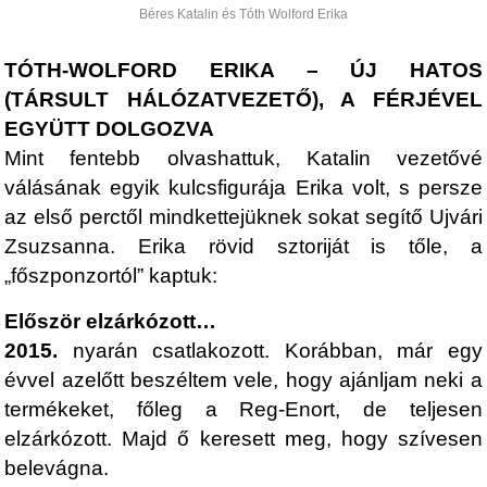
Béres Katalin és Tóth Wolford Erika
TÓTH-WOLFORD ERIKA – ÚJ HATOS
(TÁRSULT HÁLÓZATVEZETŐ), A FÉRJÉVEL
EGYÜTT DOLGOZVA
Mint fentebb olvashattuk, Katalin vezetővé
válásának egyik kulcsfigurája Erika volt, s persze
az első perctől mindkettejüknek sokat segítő Ujvári
Zsuzsanna. Erika rövid sztoriját is tőle, a
„főszponzortól” kaptuk:
Először elzárkózott…
2015.
nyarán csatlakozott. Korábban, már egy
évvel azelőtt beszéltem vele, hogy ajánljam neki a
termékeket, főleg a Reg-Enort, de teljesen
elzárkózott. Majd ő keresett meg, hogy szívesen
belevágna.