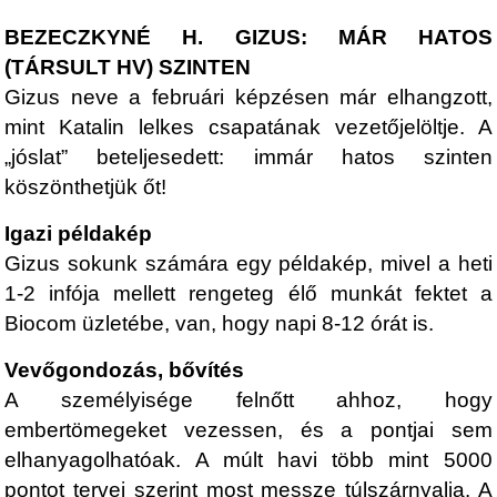
BEZECZKYNÉ H. GIZUS: MÁR HATOS
(TÁRSULT HV) SZINTEN
Gizus neve a februári képzésen már elhangzott,
mint Katalin lelkes csapatának vezetőjelöltje. A
„jóslat” beteljesedett: immár hatos szinten
köszönthetjük őt!
Igazi példakép
Gizus sokunk számára egy példakép, mivel a heti
1-2 infója mellett rengeteg élő munkát fektet a
Biocom üzletébe, van, hogy napi 8-12 órát is.
Vevőgondozás, bővítés
A személyisége felnőtt ahhoz, hogy
embertömegeket vezessen, és a pontjai sem
elhanyagolhatóak. A múlt havi több mint 5000
pontot tervei szerint most messze túlszárnyalja. A