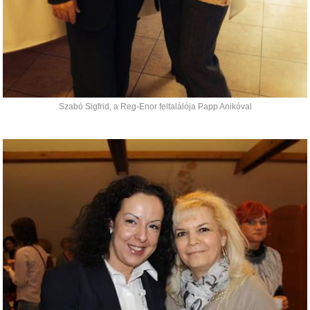
Szabó Sigfrid, a Reg-Enor feltalálója Papp Anikóval