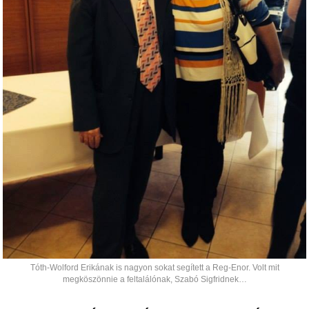
Tóth-Wolford Erikának is nagyon sokat segített a Reg-Enor. Volt mit
megköszönnie a feltalálónak, Szabó Sigfridnek…