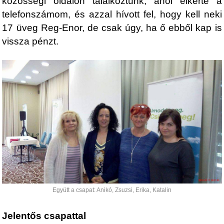
közösségi oldalon találkoztunk, ahol elkérte a
telefonszámom, és azzal hívott fel, hogy kell neki
17 üveg Reg-Enor, de csak úgy, ha ő ebből kap is
vissza pénzt.
Együtt a csapat: Anikó, Zsuzsi, Erika, Katalin
Jelentős csapattal