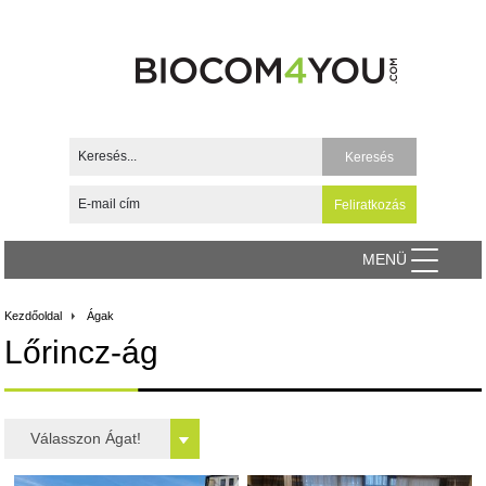
MENÜ
Kezdőoldal
Ágak
Lőrincz-ág
Válasszon Ágat!