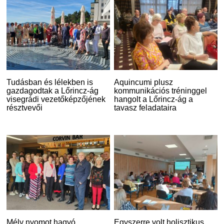
Tudásban és lélekben is
Aquincumi plusz
gazdagodtak a Lőrincz-ág
kommunikációs tréninggel
visegrádi vezetőképzőjének
hangolt a Lőrincz-ág a
résztvevői
tavasz feladataira
Mély nyomot hagyó
Egyszerre volt holisztikus,