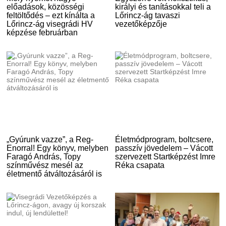
előadások, közösségi
királyi és tanításokkal teli a
feltöltődés – ezt kínálta a
Lőrincz-ág tavaszi
Lőrincz-ág visegrádi HV
vezetőképzője
képzése februárban
„Gyúrunk vazze”, a Reg-
Életmódprogram, boltcsere,
Enorral! Egy könyv, melyben
passzív jövedelem – Vácott
Faragó András, Topy
szervezett Startképzést Imre
színművész mesél az
Réka csapata
életmentő átváltozásáról is