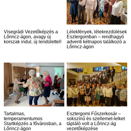
Visegrádi Vezetőképzés a
Lélekfények, lélekrezdülések
Lőrincz-ágon, avagy új
Esztergomban – rendhagyó
korszak indul, új lendülettel!
adventi kétnapos találkozó a
Lőrincz-ágon
Tartalmas,
Esztergomi Fűszerkosár –
temperamentumos
sokszínű és szellemet-lelket
Startképzés a fővárosban, a
tápláló volt a Lőrincz-ág
Lőrincz-ágon
vezetőképzése