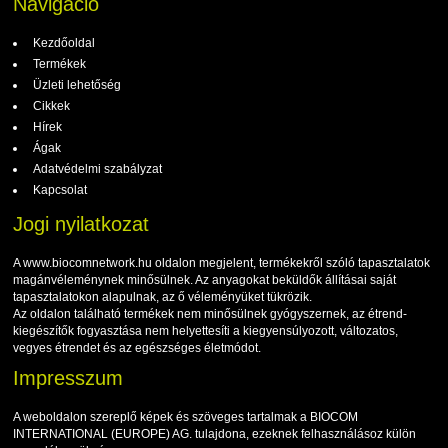
Navigáció
Kezdőoldal
Termékek
Üzleti lehetőség
Cikkek
Hírek
Ágak
Adatvédelmi szabályzat
Kapcsolat
Jogi nyilatkozat
A www.biocomnetwork.hu oldalon megjelent, termékekről szóló tapasztalatok
magánvéleménynek minősülnek. Az anyagokat beküldők állításai saját
tapasztalatokon alapulnak, az ő véleményüket tükrözik.
Az oldalon található termékek nem minősülnek gyógyszernek, az étrend-
kiegészítők fogyasztása nem helyettesíti a kiegyensúlyozott, változatos,
vegyes étrendet és az egészséges életmódot.
Impresszum
A weboldalon szereplő képek és szöveges tartalmak a BIOCOM
INTERNATIONAL (EUROPE) AG. tulajdona, ezeknek felhasználásoz külön