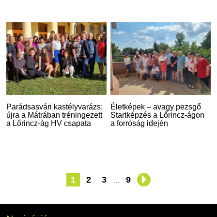
Parádsasvári kastélyvarázs:
Életképek – avagy pezsgő
újra a Mátrában tréningezett
Startképzés a Lőrincz-ágon
a Lőrincz-ág HV csapata
a forróság idején
1
2
3
9
…