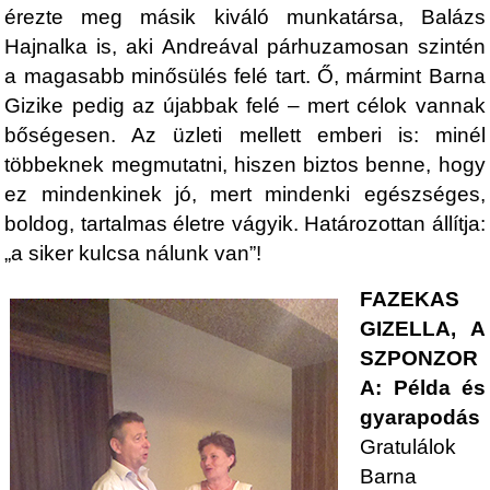
érezte meg másik kiváló munkatársa, Balázs
Hajnalka is, aki Andreával párhuzamosan szintén
a magasabb minősülés felé tart. Ő, mármint Barna
Gizike pedig az újabbak felé – mert célok vannak
bőségesen. Az üzleti mellett emberi is: minél
többeknek megmutatni, hiszen biztos benne, hogy
ez mindenkinek jó, mert mindenki egészséges,
boldog, tartalmas életre vágyik. Határozottan állítja:
„a siker kulcsa nálunk van”!
FAZEKAS
GIZELLA, A
SZPONZOR
A: Példa és
gyarapodás
Gratulálok
Barna