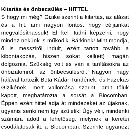
Kitartás és önbecsülés – HITTEL
S hogy mi még? Gizike szerint a kitartás, az alázat
és a hit, ami nagyon fontos, hogy céljainkat
megvalósíthassuk! El kell tudni képzelni, hogy
mindez nekünk is működik. Bárkinek! Mint mondja,
ő is messziről indult, ezért tartott tovább a
kibontakozás, hiszen sokat kell(ett) magán
dolgoznia. Szükség volt és van a tanításokra az
önbizalomról, az önbecsülésről. Nagyon nagy
hálával tartozik Beta Kádár Tündének, és Fazekas
Gizikének, mert vallomása szerint, amit tőlük
kapott, meghatározta a sorsát a Biocomban.
Éppen ezért hittel adja át mindezeket az újaknak,
ugyanis senki nem így születik! Úgy véli, mindenki
számára adott a lehetőség, melynek a keretei
csodálatosak itt, a Biocomban. Szerinte ugyanezt