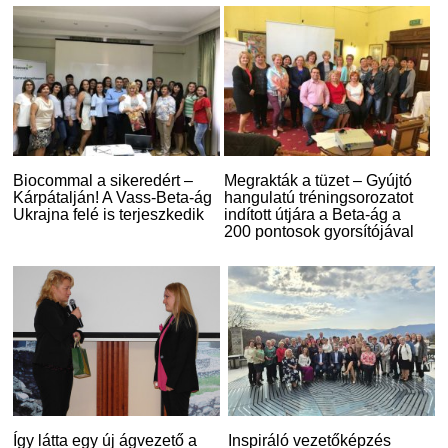
Biocommal a sikeredért –
Megrakták a tüzet – Gyújtó
Kárpátalján! A Vass-Beta-ág
hangulatú tréningsorozatot
Ukrajna felé is terjeszkedik
indított útjára a Beta-ág a
200 pontosok gyorsítójával
Így látta egy új ágvezető a
Inspiráló vezetőképzés