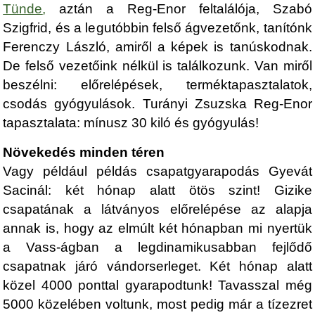
Tünde
,
aztán a Reg-Enor feltalálója, Szabó
Szigfrid, és a legutóbbin felső ágvezetőnk, tanítónk
Ferenczy László, amiről a képek is tanúskodnak.
De felső vezetőink nélkül is találkozunk. Van miről
beszélni: előrelépések, terméktapasztalatok,
csodás gyógyulások. Turányi Zsuzska Reg-Enor
tapasztalata: mínusz 30 kiló és gyógyulás!
Növekedés minden téren
Vagy például példás csapatgyarapodás Gyevát
Sacinál: két hónap alatt ötös szint! Gizike
csapatának a látványos előrelépése az alapja
annak is, hogy az elmúlt két hónapban mi nyertük
a Vass-ágban a legdinamikusabban fejlődő
csapatnak járó vándorserleget. Két hónap alatt
közel 4000 ponttal gyarapodtunk! Tavasszal még
5000 közelében voltunk, most pedig már a tízezret