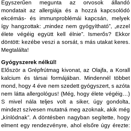
Egyszerűen megunta az orvosok állandó
mondatait az allergiája és a hozzá kapcsolódó
ekcémás- és immunproblémái kapcsán, melyek
így hangzottak: „mindez nem gyógyítható”, „ezzel
élete végéig együtt kell élnie”. Ismerős? Ekkor
döntött: kezébe veszi a sorsát, s más utakat keres.
Megtalálta!
Gyógyszerek nélkül!
Először a Grépfrútmag kivonat, az Olajfa, a Korall
kalcium és társai formájában. Mindennél többet
mond, hogy 4 éve nem szedett gyógyszert, s azóta
nem látta allergológus! (Még, hogy élete végéig…)
S mivel nála teljes volt a siker, úgy gondolta,
mindezt szívesen mutatná meg azoknak, akik még
„kínlódnak”. A döntésben nagyban segítette, hogy
elment egy rendezvényre, ahol elsőre úgy érezte: