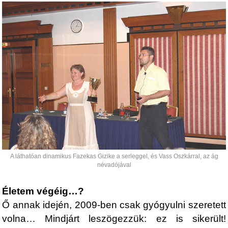
A láthatóan dinamikus Fazekas Gizike a serleggel, és Vass Oszkárral, az ág
névadójával
Életem végéig…?
Ő annak idején, 2009-ben csak gyógyulni szeretett
volna… Mindjárt leszögezzük: ez is sikerült!