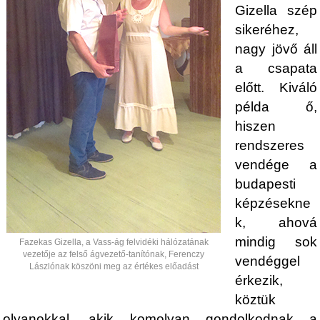
Gizella szép
sikeréhez,
nagy jövő áll
a csapata
előtt. Kiváló
példa ő,
hiszen
rendszeres
vendége a
budapesti
képzésekne
k, ahová
mindig sok
Fazekas Gizella, a Vass-ág felvidéki hálózatának
vezetője az felső ágvezető-tanítónak, Ferenczy
vendéggel
Lászlónak köszöni meg az értékes előadást
érkezik,
köztük
olyanokkal, akik komolyan gondolkodnak a