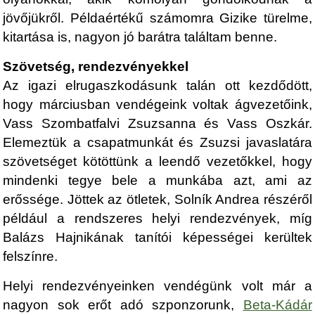
jövőjükről. Példaértékű számomra Gizike türelme,
kitartása is, nagyon jó barátra találtam benne.
Szövetség, rendezvényekkel
Az igazi elrugaszkodásunk talán ott kezdődött,
hogy márciusban vendégeink voltak ágvezetőink,
Vass Szombatfalvi Zsuzsanna és Vass Oszkár.
Elemeztük a csapatmunkát és Zsuzsi javaslatára
szövetséget kötöttünk a leendő vezetőkkel, hogy
mindenki tegye bele a munkába azt, ami az
erőssége. Jöttek az ötletek, Solník Andrea részéről
például a rendszeres helyi rendezvények, míg
Balázs Hajnikának tanítói képességei kerültek
felszínre.
Helyi rendezvényeinken vendégünk volt már a
nagyon sok erőt adó szponzorunk,
Beta-Kádár