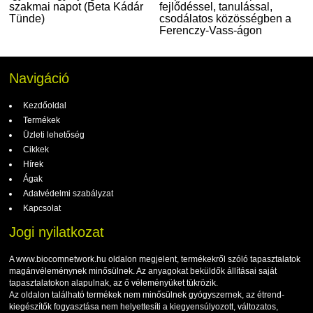
szakmai napot (Beta Kádár
fejlődéssel, tanulással,
Tünde)
csodálatos közösségben a
Ferenczy-Vass-ágon
Navigáció
Kezdőoldal
Termékek
Üzleti lehetőség
Cikkek
Hírek
Ágak
Adatvédelmi szabályzat
Kapcsolat
Jogi nyilatkozat
A www.biocomnetwork.hu oldalon megjelent, termékekről szóló tapasztalatok
magánvéleménynek minősülnek. Az anyagokat beküldők állításai saját
tapasztalatokon alapulnak, az ő véleményüket tükrözik.
Az oldalon található termékek nem minősülnek gyógyszernek, az étrend-
kiegészítők fogyasztása nem helyettesíti a kiegyensúlyozott, változatos,