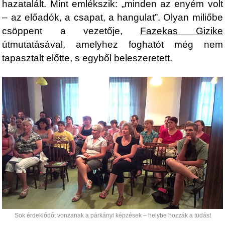
hazatalált. Mint emlékszik: „minden az enyém volt
– az előadók, a csapat, a hangulat”. Olyan miliőbe
csöppent a vezetője,
Fazekas Gizike
útmutatásával, amelyhez foghatót még nem
tapasztalt előtte, s egyből beleszeretett.
Sok érdeklődőt vonzanak a párkányi képzések – helybe hozzák a tudást