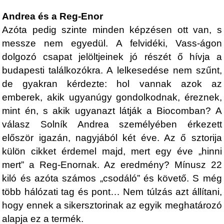
Andrea és a Reg-Enor
Azóta pedig szinte minden képzésen ott van, s
messze nem egyedül. A felvidéki, Vass-ágon
dolgozó csapat jelöltjeinek jó részét ő hívja a
budapesti találkozókra. A lelkesedése nem szűnt,
de gyakran kérdezte: hol vannak azok az
emberek, akik ugyanúgy gondolkodnak, éreznek,
mint én, s akik ugyanazt látják a Biocomban? A
válasz Solník Andrea személyében érkezett
először igazán, nagyjából két éve. Az ő sztorija
külön cikket érdemel majd, mert egy éve „hinni
mert” a Reg-Enornak. Az eredmény? Mínusz 22
kiló és azóta számos „csodáló” és követő. S még
több hálózati tag és pont… Nem túlzás azt állítani,
hogy ennek a sikersztorinak az egyik meghatározó
alapja ez a termék.