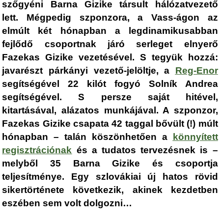
szőgyéni Barna Gizike társult hálózatvezető
lett. Mégpedig szponzora, a Vass-ágon az
elmúlt két hónapban a legdinamikusabban
fejlődő csoportnak járó serleget elnyerő
Fazekas Gizike vezetésével. S tegyük hozzá:
javarészt párkányi vezető-jelöltje, a
Reg-Enor
segítségével 22 kilót fogyó Solník Andrea
segítségével. S persze saját hitével,
kitartásával, alázatos munkájával. A szponzor,
Fazekas Gizike csapata 42 taggal bővült (!) múlt
hónapban – talán köszönhetően a
könnyített
regisztrációnak
és a tudatos tervezésnek is –
melyből 35 Barna Gizike és csoportja
teljesítménye. Egy szlovákiai új hatos rövid
sikertörténete következik, akinek kezdetben
eszében sem volt dolgozni…