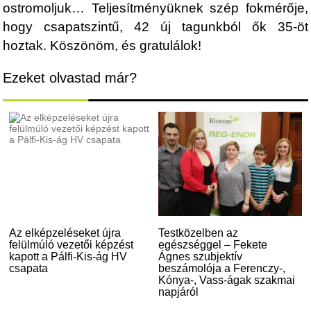
ostromoljuk… Teljesítményüknek szép fokmérője,
hogy csapatszintű, 42 új tagunkból ők 35-öt
hoztak. Köszönöm, és gratulálok!
Ezeket olvastad már?
Az elképzeléseket újra
Testközelben az
felülmúló vezetői képzést
egészséggel – Fekete
kapott a Pálfi-Kis-ág HV
Ágnes szubjektív
csapata
beszámolója a Ferenczy-,
Kónya-, Vass-ágak szakmai
napjáról