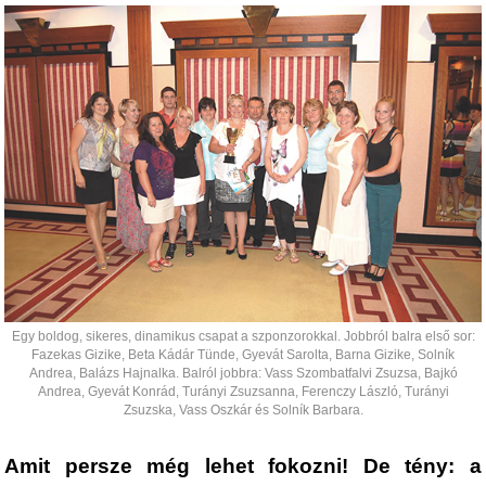
Egy boldog, sikeres, dinamikus csapat a szponzorokkal. Jobbról balra első sor:
Fazekas Gizike, Beta Kádár Tünde, Gyevát Sarolta, Barna Gizike, Solník
Andrea, Balázs Hajnalka. Balról jobbra: Vass Szombatfalvi Zsuzsa, Bajkó
Andrea, Gyevát Konrád, Turányi Zsuzsanna, Ferenczy László, Turányi
Zsuzska, Vass Oszkár és Solník Barbara.
Amit persze még lehet fokozni! De tény: a