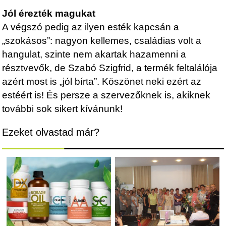
Jól érezték magukat
A végszó pedig az ilyen esték kapcsán a
„szokásos”: nagyon kellemes, családias volt a
hangulat, szinte nem akartak hazamenni a
résztvevők, de Szabó Szigfrid, a termék feltalálója
azért most is „jól bírta”. Köszönet neki ezért az
estéért is! És persze a szervezőknek is, akiknek
további sok sikert kívánunk!
Ezeket olvastad már?