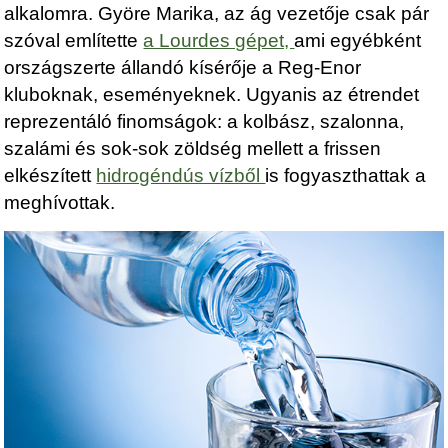
alkalomra. Györe Marika, az ág vezetője csak pár
szóval említette
a Lourdes gépet,
ami egyébként
országszerte állandó kísérője a Reg-Enor
kluboknak, eseményeknek. Ugyanis az étrendet
reprezentáló finomságok: a kolbász, szalonna,
szalámi és sok-sok zöldség mellett a frissen
elkészített
hidrogéndús vízből
is fogyaszthattak a
meghívottak.