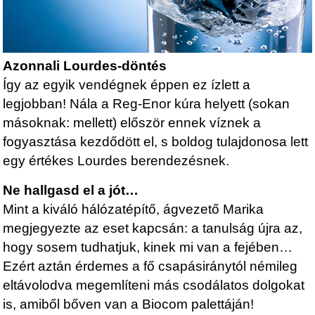
Azonnali Lourdes-döntés
Így az egyik vendégnek éppen ez ízlett a
legjobban! Nála a Reg-Enor kúra helyett (sokan
másoknak: mellett) először ennek víznek a
fogyasztása kezdődött el, s boldog tulajdonosa lett
egy értékes Lourdes berendezésnek.
Ne hallgasd el a jót…
Mint a kiváló hálózatépítő, ágvezető Marika
megjegyezte az eset kapcsán: a tanulság újra az,
hogy sosem tudhatjuk, kinek mi van a fejében…
Ezért aztán érdemes a fő csapásiránytól némileg
eltávolodva megemlíteni más csodálatos dolgokat
is, amiből bőven van a Biocom palettáján!