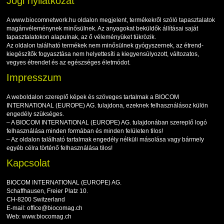
Jogi nyilatkozat
A www.biocomnetwork.hu oldalon megjelent, termékekről szóló tapasztalatok
magánvéleménynek minősülnek. Az anyagokat beküldők állításai saját
tapasztalatokon alapulnak, az ő véleményüket tükrözik.
Az oldalon található termékek nem minősülnek gyógyszernek, az étrend-
kiegészítők fogyasztása nem helyettesíti a kiegyensúlyozott, változatos,
vegyes étrendet és az egészséges életmódot.
Impresszum
A weboldalon szereplő képek és szöveges tartalmak a BIOCOM
INTERNATIONAL (EUROPE) AG. tulajdona, ezeknek felhasználásoz külön
engedély szükséges.
– A BIOCOM INTERNATIONAL (EUROPE) AG. tulajdonában szereplő logó
felhasználása minden formában és minden felületen tilos!
– Az oldalon található tartalmak engedély nélküli másolása vagy bármely
egyéb célra történő felhasználása tilos!
Kapcsolat
BIOCOM INTERNATIONAL (EUROPE) AG.
Schaffhausen, Freier Platz 10.
CH-8200 Switzerland
E-mail: office@biocomag.ch
Web: www.biocomag.ch