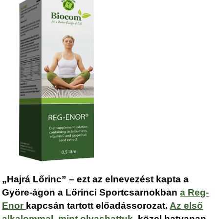
„Hajrá Lőrinc” – ezt az elnevezést kapta a
Györe-ágon a Lőrinci Sportcsarnokban
a Reg-
Enor
kapcsán tartott előadássorozat.
Az első
alkalommal, mint olvashattuk,
közel hatvanan