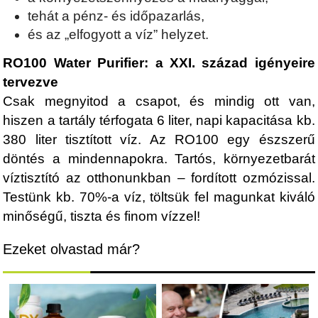
tehát a pénz- és időpazarlás,
és az „elfogyott a víz” helyzet.
RO100 Water Purifier: a XXI. század igényeire
tervezve
Csak megnyitod a csapot, és mindig ott van,
hiszen a tartály térfogata 6 liter, napi kapacitása kb.
380 liter tisztított víz. Az RO100 egy észszerű
döntés a mindennapokra. Tartós, környezetbarát
víztisztító az otthonunkban – fordított ozmózissal.
Testünk kb. 70%-a víz, töltsük fel magunkat kiváló
minőségű, tiszta és finom vízzel!
Ezeket olvastad már?