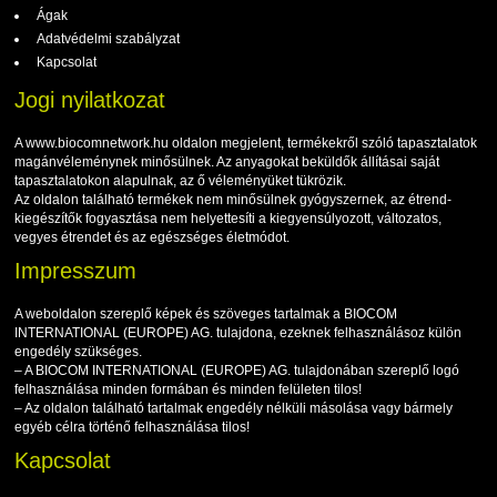
Ágak
Adatvédelmi szabályzat
Kapcsolat
Jogi nyilatkozat
A www.biocomnetwork.hu oldalon megjelent, termékekről szóló tapasztalatok
magánvéleménynek minősülnek. Az anyagokat beküldők állításai saját
tapasztalatokon alapulnak, az ő véleményüket tükrözik.
Az oldalon található termékek nem minősülnek gyógyszernek, az étrend-
kiegészítők fogyasztása nem helyettesíti a kiegyensúlyozott, változatos,
vegyes étrendet és az egészséges életmódot.
Impresszum
A weboldalon szereplő képek és szöveges tartalmak a BIOCOM
INTERNATIONAL (EUROPE) AG. tulajdona, ezeknek felhasználásoz külön
engedély szükséges.
– A BIOCOM INTERNATIONAL (EUROPE) AG. tulajdonában szereplő logó
felhasználása minden formában és minden felületen tilos!
– Az oldalon található tartalmak engedély nélküli másolása vagy bármely
egyéb célra történő felhasználása tilos!
Kapcsolat