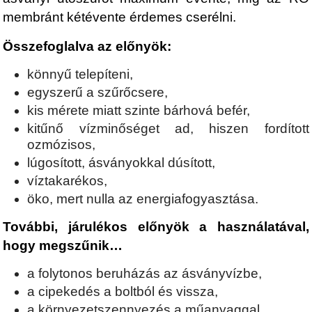
membránt kétévente érdemes cserélni.
Összefoglalva az előnyök:
könnyű telepíteni,
egyszerű a szűrőcsere,
kis mérete miatt szinte bárhová befér,
kitűnő vízminőséget ad, hiszen fordított
ozmózisos,
lúgosított, ásványokkal dúsított,
víztakarékos,
öko, mert nulla az energiafogyasztása.
További, járulékos előnyök a használatával,
hogy megszűnik…
a folytonos beruházás az ásványvízbe,
a cipekedés a boltból és vissza,
a környezetszennyezés a műanyaggal,