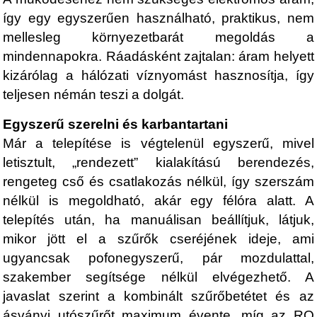
így egy egyszerűen használható, praktikus, nem
mellesleg környezetbarát megoldás a
mindennapokra. Ráadásként zajtalan: áram helyett
kizárólag a hálózati víznyomást hasznosítja, így
teljesen némán teszi a dolgát.
Egyszerű szerelni és karbantartani
Már a telepítése is végtelenül egyszerű, mivel
letisztult, „rendezett” kialakítású berendezés,
rengeteg cső és csatlakozás nélkül, így szerszám
nélkül is megoldható, akár egy félóra alatt. A
telepítés után, ha manuálisan beállítjuk, látjuk,
mikor jött el a szűrők cseréjének ideje, ami
ugyancsak pofonegyszerű, pár mozdulattal,
szakember segítsége nélkül elvégezhető. A
javaslat szerint a kombinált szűrőbetétet és az
ásványi utószűrőt maximum évente, míg az RO