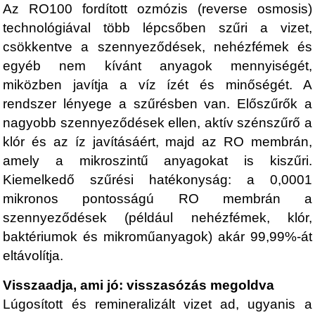
Az RO100 fordított ozmózis (reverse osmosis)
technológiával több lépcsőben szűri a vizet,
csökkentve a szennyeződések, nehézfémek és
egyéb nem kívánt anyagok mennyiségét,
miközben javítja a víz ízét és minőségét. A
rendszer lényege a szűrésben van. Előszűrők a
nagyobb szennyeződések ellen, aktív szénszűrő a
klór és az íz javításáért, majd az RO membrán,
amely a mikroszintű anyagokat is kiszűri.
Kiemelkedő szűrési hatékonyság: a 0,0001
mikronos pontosságú RO membrán a
szennyeződések (például nehézfémek, klór,
baktériumok és mikroműanyagok) akár 99,99%-át
eltávolítja.
Visszaadja, ami jó: visszasózás megoldva
Lúgosított és remineralizált vizet ad, ugyanis a