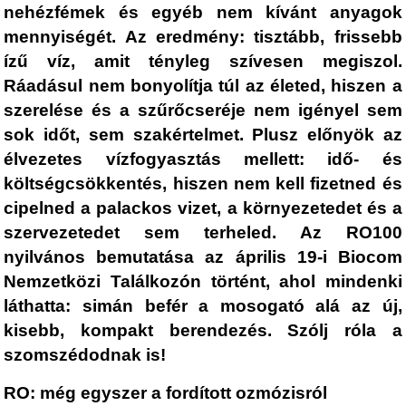
nehézfémek és egyéb nem kívánt anyagok
mennyiségét. Az eredmény: tisztább, frissebb
ízű víz, amit tényleg szívesen megiszol.
Ráadásul nem bonyolítja túl az életed, hiszen a
szerelése és a szűrőcseréje nem igényel sem
sok időt, sem szakértelmet. Plusz előnyök az
élvezetes vízfogyasztás mellett: idő- és
költségcsökkentés, hiszen nem kell fizetned és
cipelned a palackos vizet, a környezetedet és a
szervezetedet sem terheled. Az RO100
nyilvános bemutatása az április 19-i Biocom
Nemzetközi Találkozón történt, ahol mindenki
láthatta: simán befér a mosogató alá az új,
kisebb, kompakt berendezés. Szólj róla a
szomszédodnak is!
RO: még egyszer a fordított ozmózisról