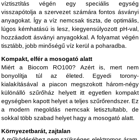
víztisztítás végén egy speciális egység
visszapótolja a szervezet számára fontos ásványi
anyagokat. Így a víz nemcsak tiszta, de optimális,
lúgos kémhatású is lesz, kiegyensúlyozott pH-val,
hozzáadott ásványi anyagokkal. A folyamat végén
tisztább, jobb minőségű víz kerül a poharadba.
Kompakt, elfér a mosogató alatt
Miért a Biocom RO100? Azért is, mert nem
bonyolítja túl az életed. Egyedi torony-
kialakításával a piacon megszokott három-négy
különálló szűrőház helyett itt egyetlen kompakt
egységben kapott helyet a teljes szűrőrendszer. Ez
a modern megoldás nemcsak letisztultabb, de
sokkal több szabad helyet hagy a mosogató alatt.
Környezetbarát, zajtalan
A működéséhez nem szükséges elektromos áram,