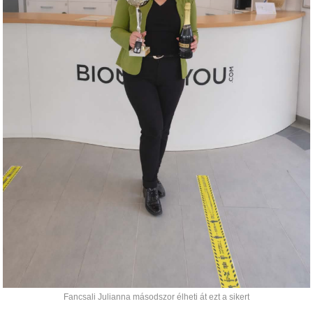
Fancsali Julianna másodszor élheti át ezt a sikert