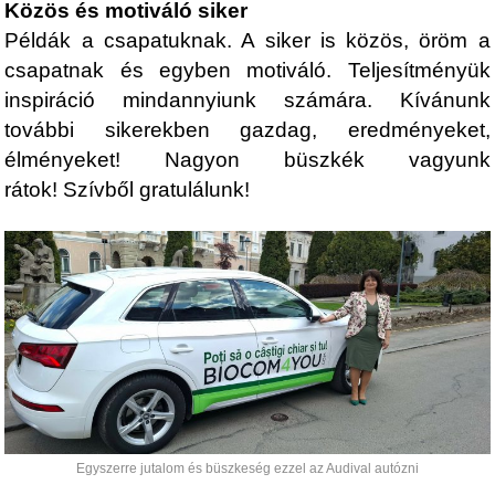
Közös és motiváló siker
Példák a csapatuknak. A siker is közös, öröm a
csapatnak és egyben motiváló. Teljesítményük
inspiráció mindannyiunk számára. Kívánunk
további sikerekben gazdag, eredményeket,
élményeket! Nagyon büszkék vagyunk
rátok! Szívből gratulálunk!
Egyszerre jutalom és büszkeség ezzel az Audival autózni