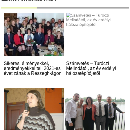
Sikeres, élményekkel,
Számvetés – Turóczi
eredményekkel teli 2021-es
Melindától, az év erdélyi
évet zártak a Részegh-ágon
hálózatépítőjétől