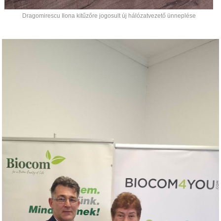
Dragomirescu Ilona kitűzőre jogosult új hálózatvezető ünneplése