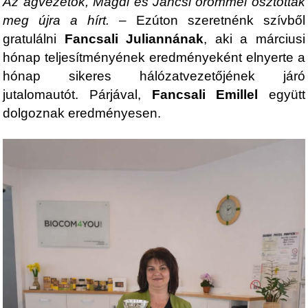
Az ágvezetők, Magdi és Jancsi örömmel osztották
meg újra a hírt.
– Ezúton szeretnénk szívből
gratulálni
Fancsali Juliannának
, aki a márciusi
hónap teljesítményének eredményeként elnyerte a
hónap sikeres hálózatvezetőjének járó
jutalomautót. Párjával,
Fancsali Emillel
együtt
dolgoznak eredményesen.