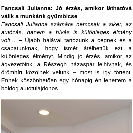
Fancsali Julianna: Jó érzés, amikor láthatóvá
válik a munkánk gyümölcse
Fancsali Julianna számára nemcsak a siker, az
autózás, hanem a hívás is különleges élmény
volt…
– Újabb hálával tartozunk a cégnek és a
csapatunknak, hogy ismét átélhettük ezt a
különleges élményt. Mindig jó érzés, amikor az
ágvezetőink, a Részegh házaspár felhívnak, és
örömhírt közölnek velünk – most is így történt.
Ennek köszönhetően egy hónapig én lehettem a
boldog autótulajdonos.