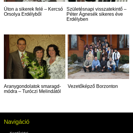
Úton a sikerek felé – Kercsó
Születésnapi visszatekintő –
Orsolya Erdélyből
Péter Ágnesék sikeres éve
Erdélyben
Aranygondolatok smaragd-
Vezetőképző Borzonton
módra – Turóczi Melindától
Navigáció