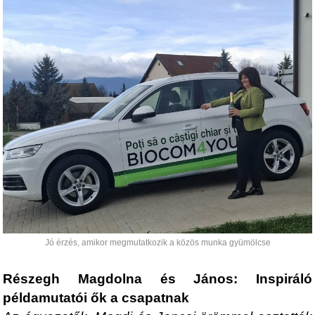
Jó érzés, amikor megmutatkozik a közös munka gyümölcse
Részegh Magdolna és János: Inspiráló
példamutatói ők a csapatnak