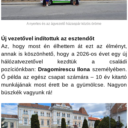
A nyertes és az ágvezető házaspár közös öröme
Új vezetővel indítottuk az esztendőt
Az, hogy most én élhettem át ezt az élményt,
annak is köszönhető, hogy a 2026-os évet egy új
hálózatvezetővel kezdtük a családi
pozíciónkban:
Dragomirescu Ilona
személyében.
Ő példa az egész csapat számára – 10 év kitartó
munkájának most érett be a gyümölcse. Nagyon
büszkék vagyunk rá!