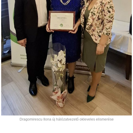
Dragomirescu Ilona új hálózatvezető okleveles elismerése