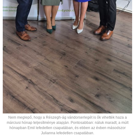
Nem meglepő, hogy a Részegh-ág vándorserlegét is ők vihették haza a
márciusi hónap teljesítménye alapján. Pontosabban: náluk maradt, a múlt
hónapban Emil lefedetlen csapatában, és ebben az évben másodszor
Julianna lefedetlen csapatában.