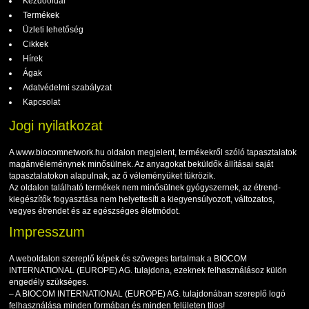
Kezdőoldal
Termékek
Üzleti lehetőség
Cikkek
Hírek
Ágak
Adatvédelmi szabályzat
Kapcsolat
Jogi nyilatkozat
A www.biocomnetwork.hu oldalon megjelent, termékekről szóló tapasztalatok
magánvéleménynek minősülnek. Az anyagokat beküldők állításai saját
tapasztalatokon alapulnak, az ő véleményüket tükrözik.
Az oldalon található termékek nem minősülnek gyógyszernek, az étrend-
kiegészítők fogyasztása nem helyettesíti a kiegyensúlyozott, változatos,
vegyes étrendet és az egészséges életmódot.
Impresszum
A weboldalon szereplő képek és szöveges tartalmak a BIOCOM
INTERNATIONAL (EUROPE) AG. tulajdona, ezeknek felhasználásoz külön
engedély szükséges.
– A BIOCOM INTERNATIONAL (EUROPE) AG. tulajdonában szereplő logó
felhasználása minden formában és minden felületen tilos!