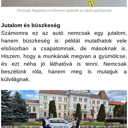
Részegh Magdolna is örömmel gratulált az újbóli győztesnek
Jutalom és büszkeség
Számomra ez az autó nemcsak egy jutalom,
hanem büszkeség is: példát mutathatok vele
elsősorban a csapatomnak, de másoknak is.
Hiszem, hogy a munkának megvan a gyümölcse,
és ezt néha jó láthatóvá is tenni. Nemcsak
beszélünk róla, hanem meg is mutatjuk a
külvilágnak.