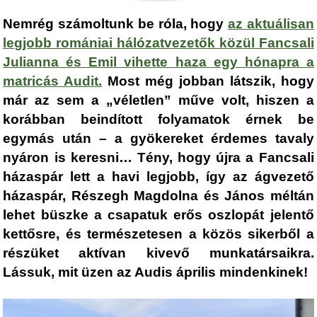
Nemrég számoltunk be róla, hogy
az aktuálisan
legjobb romániai hálózatvezetők közül Fancsali
Julianna és Emil vihette haza egy hónapra a
matricás Audit
.
Most még jobban látszik, hogy
már az sem a „véletlen” műve volt, hiszen a
korábban beindított folyamatok érnek be
egymás után – a gyökereket érdemes tavaly
nyáron is keresni… Tény, hogy újra a Fancsali
házaspár lett a havi legjobb, így az ágvezető
házaspár, Részegh Magdolna és János méltán
lehet büszke a csapatuk erős oszlopát jelentő
kettősre, és természetesen a közös sikerből a
részüket aktívan kivevő munkatársaikra.
Lássuk, mit üzen az Audis április mindenkinek!