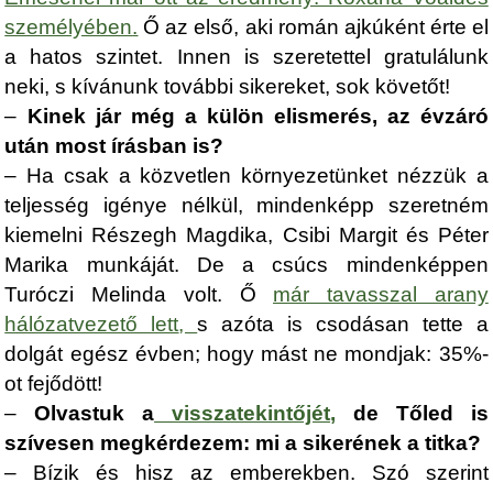
személyében
.
Ő az első, aki román ajkúként érte el
a hatos szintet. Innen is szeretettel gratulálunk
neki, s kívánunk további sikereket, sok követőt!
–
Kinek jár még a külön elismerés, az évzáró
után most írásban is?
– Ha csak a közvetlen környezetünket nézzük a
teljesség igénye nélkül, mindenképp szeretném
kiemelni Részegh Magdika, Csibi Margit és Péter
Marika munkáját. De a csúcs mindenképpen
Turóczi Melinda volt. Ő
már tavasszal arany
hálózatvezető lett
,
s azóta is csodásan tette a
dolgát egész évben; hogy mást ne mondjak: 35%-
ot fejődött!
–
Olvastuk a
visszatekintőjét
,
de Tőled is
szívesen megkérdezem: mi a sikerének a titka?
– Bízik és hisz az emberekben. Szó szerint