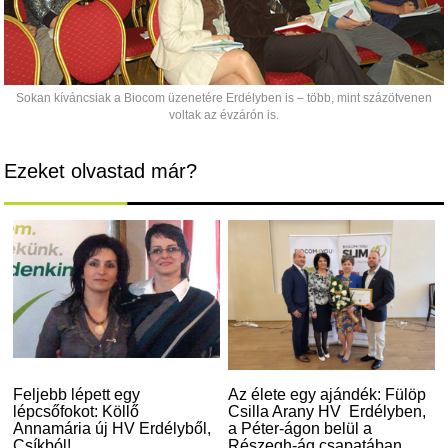
Sokan kíváncsiak a Biocom üzenetére Erdélyben is – több, mint százötvenen
voltak az évzárón is.
Ezeket olvastad már?
Feljebb lépett egy
Az élete egy ajándék: Fülöp
lépcsőfokot: Köllő
Csilla Arany HV Erdélyben,
Annamária új HV Erdélyből,
a Péter-ágon belül a
Csíkból!
Részegh-ág csapatában