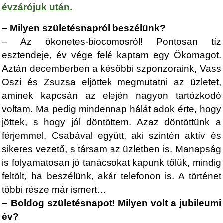
évzárójuk után
.
–
Milyen születésnapról beszélünk?
– Az ökonetes-biocomosról! Pontosan tíz
esztendeje, év vége felé kaptam egy Ökomagot.
Aztán decemberben a későbbi szponzoraink, Vass
Oszi és Zsuzsa eljöttek megmutatni az üzletet,
aminek kapcsán az elején nagyon tartózkodó
voltam. Ma pedig mindennap hálát adok érte, hogy
jöttek, s hogy jól döntöttem. Azaz döntöttünk a
férjemmel, Csabával együtt, aki szintén aktív és
sikeres vezető, s társam az üzletben is. Manapság
is folyamatosan jó tanácsokat kapunk tőlük, mindig
feltölt, ha beszélünk, akár telefonon is. A történet
többi része már ismert…
–
Boldog születésnapot! Milyen volt a jubileumi
év?