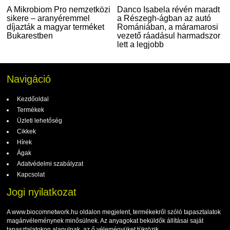
A Mikrobiom Pro nemzetközi
Danco Isabela révén maradt
sikere – aranyéremmel
a Részegh-ágban az autó
díjazták a magyar terméket
Romániában, a máramarosi
Bukarestben
vezető ráadásul harmadszor
lett a legjobb
Navigáció
Kezdőoldal
Termékek
Üzleti lehetőség
Cikkek
Hírek
Ágak
Adatvédelmi szabályzat
Kapcsolat
Jogi nyilatkozat
A www.biocomnetwork.hu oldalon megjelent, termékekről szóló tapasztalatok
magánvéleménynek minősülnek. Az anyagokat beküldők állításai saját
tapasztalatokon alapulnak, az ő véleményüket tükrözik.