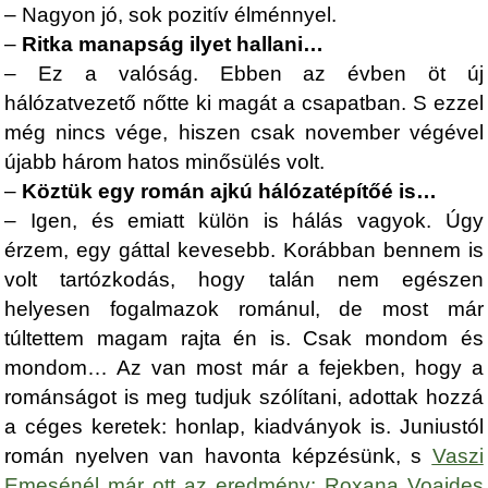
– Nagyon jó, sok pozitív élménnyel.
–
Ritka manapság ilyet hallani…
– Ez a valóság. Ebben az évben öt új
hálózatvezető nőtte ki magát a csapatban. S ezzel
még nincs vége, hiszen csak november végével
újabb három hatos minősülés volt.
–
Köztük egy román ajkú hálózatépítőé is…
– Igen, és emiatt külön is hálás vagyok. Úgy
érzem, egy gáttal kevesebb. Korábban bennem is
volt tartózkodás, hogy talán nem egészen
helyesen fogalmazok románul, de most már
túltettem magam rajta én is. Csak mondom és
mondom… Az van most már a fejekben, hogy a
románságot is meg tudjuk szólítani, adottak hozzá
a céges keretek: honlap, kiadványok is. Juniustól
román nyelven van havonta képzésünk, s
Vaszi
Emesénél már ott az eredmény: Roxana Voaides