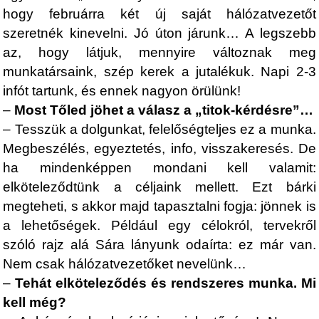
hogy februárra két új saját hálózatvezetőt
szeretnék kinevelni. Jó úton járunk… A legszebb
az, hogy látjuk, mennyire változnak meg
munkatársaink, szép kerek a jutalékuk. Napi 2-3
infót tartunk, és ennek nagyon örülünk!
–
Most Tőled jöhet a válasz a „titok-kérdésre”…
– Tesszük a dolgunkat, felelőségteljes ez a munka.
Megbeszélés, egyeztetés, info, visszakeresés. De
ha mindenképpen mondani kell valamit:
elköteleződtünk a céljaink mellett. Ezt bárki
megteheti, s akkor majd tapasztalni fogja: jönnek is
a lehetőségek. Például egy célokról, tervekről
szóló rajz alá Sára lányunk odaírta: ez már van.
Nem csak hálózatvezetőket nevelünk…
–
Tehát elköteleződés és rendszeres munka. Mi
kell még?