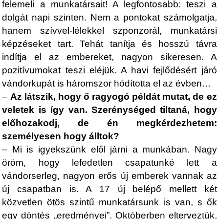
felemeli a munkatársait! A legfontosabb: teszi a
dolgát napi szinten. Nem a pontokat számolgatja,
hanem szívvel-lélekkel szponzorál, munkatársi
képzéseket tart. Tehát tanítja és hosszú távra
indítja el az embereket, nagyon sikeresen. A
pozitívumokat teszi eléjük. A havi fejlődésért járó
vándorkupát is háromszor hódította el az évben…
–
Az látszik, hogy ő ragyogó példát mutat, de ez
veletek is így van. Szerénységed tiltaná, hogy
előhozakodj, de én megkérdezhetem:
személyesen hogy álltok?
– Mi is igyekszünk elől járni a munkában. Nagy
öröm, hogy lefedetlen csapatunké lett a
vándorserleg, nagyon erős új emberek vannak az
új csapatban is. A 17 új belépő mellett két
közvetlen ötös szintű munkatársunk is van, s ők
egy döntés „eredményei”. Októberben elterveztük,