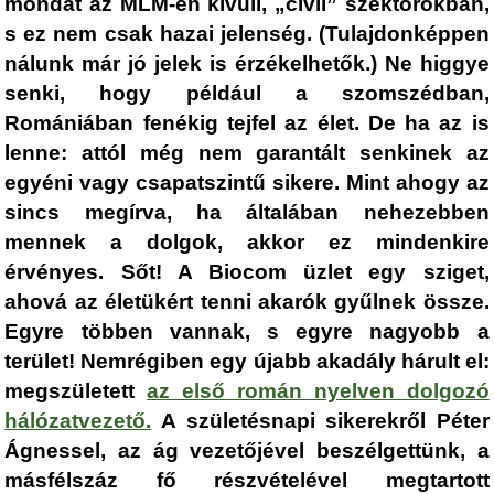
mondat az MLM-en kívüli, „civil” szektorokban,
s ez nem csak hazai jelenség. (Tulajdonképpen
nálunk már jó jelek is érzékelhetők.) Ne higgye
senki, hogy például a szomszédban,
Romániában fenékig tejfel az élet. De ha az is
lenne: attól még nem garantált senkinek az
egyéni vagy csapatszintű sikere. Mint ahogy az
sincs megírva, ha általában nehezebben
mennek a dolgok, akkor ez mindenkire
érvényes. Sőt! A Biocom üzlet egy sziget,
ahová az életükért tenni akarók gyűlnek össze.
Egyre többen vannak, s egyre nagyobb a
terület! Nemrégiben egy újabb akadály hárult el:
megszületett
az első román nyelven dolgozó
hálózatvezető
.
A születésnapi sikerekről Péter
Ágnessel, az ág vezetőjével beszélgettünk, a
másfélszáz fő részvételével megtartott