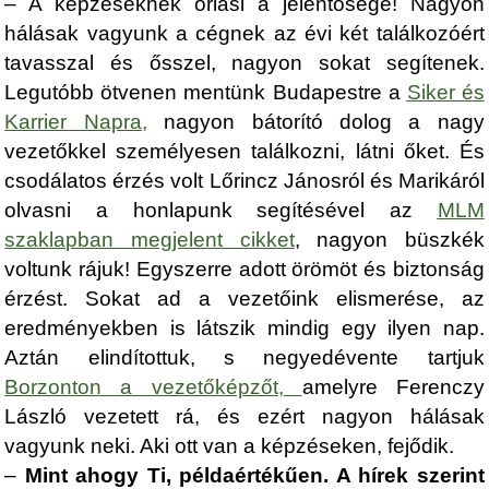
– A képzéseknek óriási a jelentősége! Nagyon
hálásak vagyunk a cégnek az évi két találkozóért
tavasszal és ősszel, nagyon sokat segítenek.
Legutóbb ötvenen mentünk Budapestre a
Siker és
Karrier Napra
,
nagyon bátorító dolog a nagy
vezetőkkel személyesen találkozni, látni őket. És
csodálatos érzés volt Lőrincz Jánosról és Marikáról
olvasni a honlapunk segítésével az
MLM
szaklapban megjelent cikket
, nagyon büszkék
voltunk rájuk! Egyszerre adott örömöt és biztonság
érzést. Sokat ad a vezetőink elismerése, az
eredményekben is látszik mindig egy ilyen nap.
Aztán elindítottuk, s negyedévente tartjuk
Borzonton a vezetőképzőt
,
amelyre Ferenczy
László vezetett rá, és ezért nagyon hálásak
vagyunk neki. Aki ott van a képzéseken, fejődik.
–
Mint ahogy Ti, példaértékűen. A hírek szerint